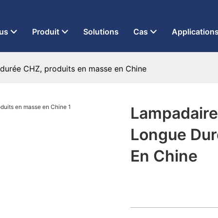
 à LED depuis 2013
us
Produit
Solutions
Cas
Application
e durée CHZ, produits en masse en Chine
Lampadaires
Longue Dur
En Chine