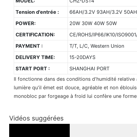
MODEL:
CHZ-DST4
Tension d'entrée :
66AH/3.2V 93AH/3.2V 50AH
POWER:
20W 30W 40W 50W
CERTIFICATION:
CE/ROHS/IP66/IK10/ISO9001
PAYMENT :
T/T, L/C, Western Union
DELIVERY TIME:
15-20DAYS
START PORT :
SHANGHAI PORT
Il fonctionne dans des conditions d'humidité relative
lumière qu'il émet est douce, agréable et non éblouis
monobloc par forgeage à froid lui confère une forme
Vidéos suggérées