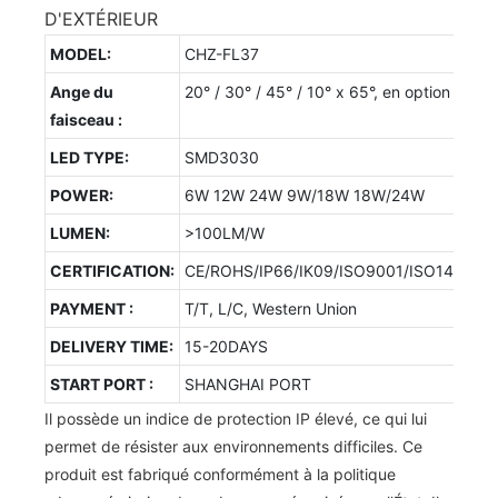
D'EXTÉRIEUR
MODEL:
CHZ-FL37
Ange du
20° / 30° / 45° / 10° x 65°, en option
faisceau :
LED TYPE:
SMD3030
POWER:
6W 12W 24W 9W/18W 18W/24W
LUMEN:
>100LM/W
CERTIFICATION:
CE/ROHS/IP66/IK09/ISO9001/ISO14001/
PAYMENT :
T/T, L/C, Western Union
DELIVERY TIME:
15-20DAYS
START PORT :
SHANGHAI PORT
Il possède un indice de protection IP élevé, ce qui lui
permet de résister aux environnements difficiles. Ce
produit est fabriqué conformément à la politique