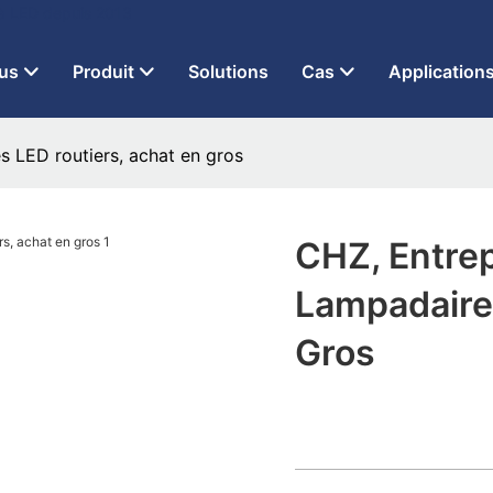
 à LED depuis 2013
us
Produit
Solutions
Cas
Application
s LED routiers, achat en gros
CHZ, Entrep
Lampadaires
Gros