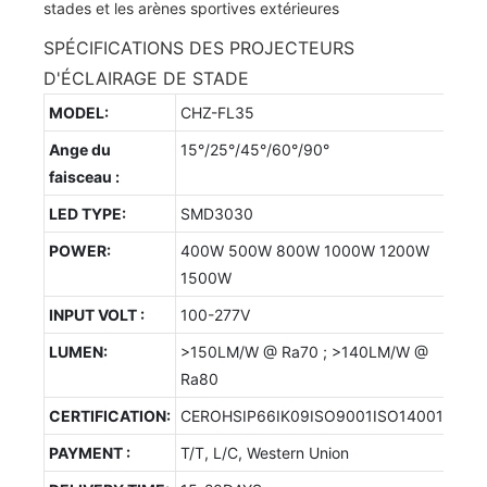
SPÉCIFICATIONS DES PROJECTEURS
D'ÉCLAIRAGE DE STADE
MODEL:
CHZ-FL35
Ange du
15°/25°/45°/60°/90°
faisceau :
LED TYPE:
SMD3030
POWER:
400W 500W 800W 1000W 1200W
1500W
INPUT VOLT :
100-277V
LUMEN:
>150LM/W @ Ra70 ; >140LM/W @
Ra80
CERTIFICATION:
CEROHSIP66IK09ISO9001ISO14001
PAYMENT :
T/T, L/C, Western Union