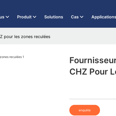
 à LED depuis 2013
us
Produit
Solutions
Cas
Application
Z pour les zones reculées
Fournisseu
CHZ Pour L
enquête