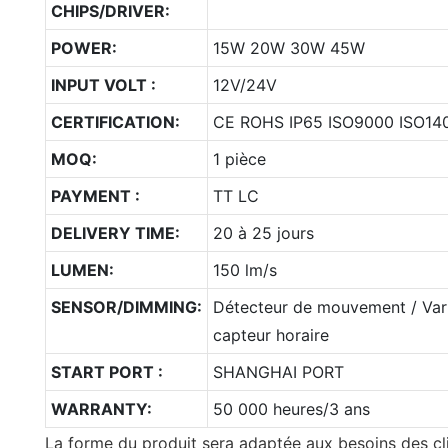
CHIPS/DRIVER:
POWER:
15W 20W 30W 45W
INPUT VOLT :
12V/24V
CERTIFICATION:
CE ROHS IP65 ISO9000 ISO14
MOQ:
1 pièce
PAYMENT :
TT LC
DELIVERY TIME:
20 à 25 jours
LUMEN:
150 lm/s
SENSOR/DIMMING:
Détecteur de mouvement / Varia
capteur horaire
START PORT :
SHANGHAI PORT
WARRANTY:
50 000 heures/3 ans
La forme du produit sera adaptée aux besoins des cl