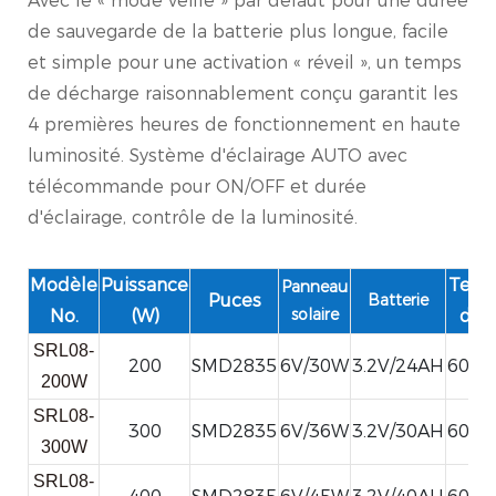
Avec le « mode veille » par défaut pour une durée
de sauvegarde de la batterie plus longue, facile
et simple pour une activation « réveil », un temps
de décharge raisonnablement conçu garantit les
4 premières heures de fonctionnement en haute
luminosité. Système d'éclairage AUTO avec
télécommande pour ON/OFF et durée
d'éclairage, contrôle de la luminosité.
Modèle
Puissance
Temp
Panneau
Puces
Batterie
solaire
No.
(W)
de 
SRL08-
200
SMD2835
6V/30W
3.2V/24AH
6000
200W
SRL08-
300
SMD2835
6V/36W
3.2V/30AH
6000
300W
SRL08-