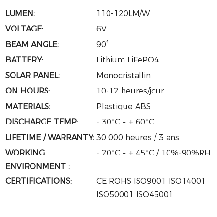
LUMEN:
110-120LM/W
VOLTAGE:
6V
BEAM ANGLE:
90°
BATTERY:
Lithium LiFePO4
SOLAR PANEL:
Monocristallin
ON HOURS:
10-12 heures/jour
MATERIALS:
Plastique ABS
DISCHARGE TEMP:
- 30ºC ~ + 60ºC
LIFETIME / WARRANTY:
30 000 heures / 3 ans
WORKING
- 20ºC ~ + 45ºC / 10%-90%RH
ENVIRONMENT :
CERTIFICATIONS:
CE ROHS ISO9001 ISO14001
ISO50001 ISO45001