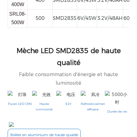
400
SMD2835
6V/45W
3.2V/40AH
6000
400W
SRL08-
500
SMD2835
6V/45W
3.2V/48AH
6000
500W
Mèche LED SMD2835 de haute
qualité
Faible consommation d'énergie et haute
luminosité
Puces LED CMS
Haute
3.2V
Refroidissement
luminosité
efficace
Durée de vie
Boîtier en aluminium de haute qualité