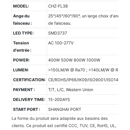
MODEL:
CHZ-FL38
Ange du
25°/45°/60°/90°, un large choix d'angles
faisceau :
de faisceau.
LED TYPE:
SMD3737
Tension
AC 100-277V
d'entrée :
POWER:
400W 500W 800W 1000W
LUMEN:
>150LM/W @ Ra70 ; >140LM/W @ Ra80
CERTIFICATION:
CE/ROHS/IP66/IK09/ISO9001/ISO14001/
PAYMENT :
T/T, L/C, Western Union
DELIVERY TIME:
15-20DAYS
START PORT :
SHANGHAI PORT
La forme du produit sera adaptée aux besoins des
clients. Ce produit est certifié CCC, TUV, CE, RoHS, UL,