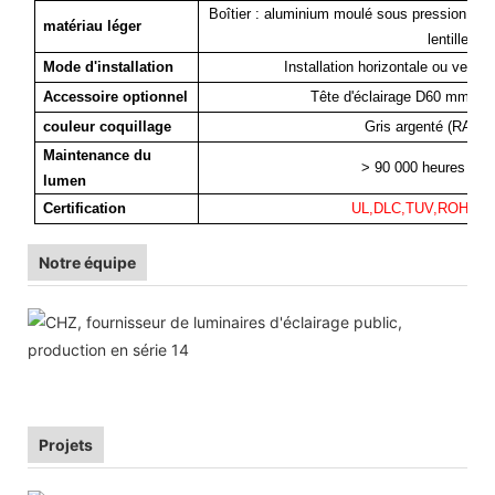
Boîtier : aluminium moulé sous pression ; dis
matériau léger
lentille : 
Mode d'installation
Installation horizontale ou vertic
Accessoire optionnel
Tête d'éclairage D60 mm et 
couleur coquillage
Gris argenté (RAL90
Maintenance du
> 90 000 heures à 2
lumen
Certification
UL,DLC,TUV,ROHS,I
Notre équipe
Projets