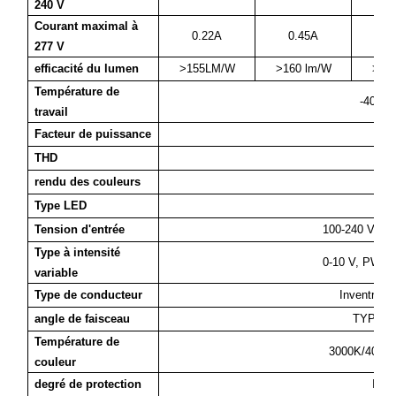
240 V
Courant maximal à
0.22A
0.45A
0
277 V
efficacité du lumen
>155LM/W
>160 lm/W
>16
Température de
-40 °C
travail
Facteur de puissance
>
THD
<
rendu des couleurs
Type LED
SM
Tension d'entrée
100-240 V/27
Type à intensité
0-10 V, PWM, 
variable
Type de conducteur
Inventroni
angle de faisceau
TYPE II
Température de
3000K/4000
couleur
degré de protection
IP66