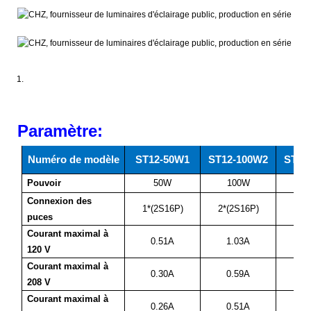
Paramètre:
Numéro de modèle
ST12-50W1
ST12-100W2
ST12
Pouvoir
50W
100W
1
Connexion des
1*(2S16P)
2*(2S16P)
3*(
puces
Courant maximal à
0.51A
1.03A
1
120 V
Courant maximal à
0.30A
0.59A
0
208 V
Courant maximal à
0.26A
0.51A
0