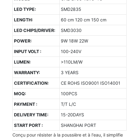
LED TYPE:
SMD2835
LENGTH:
60 cm 120 cm 150 cm
LED CHIPS/DRIVER:
SMD3030
POWER:
9W 18W 22W
INPUT VOLT :
100-240V
LUMEN:
>110LM/W
WARRANTY:
3 YEARS
CERTIFICATION:
CE ROHS ISO9001 ISO14001
MOQ:
100PCS
PAYMENT :
T/T L/C
DELIVERY TIME:
15-20DAYS
START PORT :
SHANGHAI PORT
Conçu pour résister à la poussière et à l'eau, il simplifie