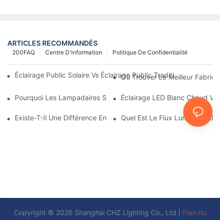
ARTICLES RECOMMANDÉS
200FAQ
Centre D'information
Politique De Confidentialité
Éclairage Public Solaire Vs Éclairage Public Traditionnel : Coût, 
Où Trouver Le Meilleur Fabrica
Pourquoi Les Lampadaires Solaires Deviennent-Ils Populaires ?
Éclairage LED Blanc Chaud Vs
Existe-T-Il Une Différence Entre L'éclairage D'une Aire De Stati
Quel Est Le Flux Lumineux Idé
Copyright © 2026 Shanghai CHZ Lighting Co., Ltd |
Plan du