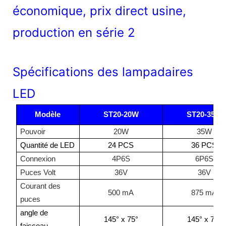
Spécifications des lampadaires
LED
Modèle
ST20-20W
ST20-35W
Pouvoir
20W
35W
Quantité de LED
24 PCS
36 PCS
Connexion
4P6S
6P6S
Puces Volt
36V
36V
Courant des
500 mA
875 mA
puces
angle de
145° x 75°
145° x 75°
faisceau