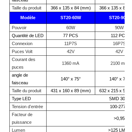
Taille du produit
366 x 135 x 84 (mm)
366 x 135 x 89 
Modèle
ST20-60W
ST20-90W
Pouvoir
60W
90W
Quantité de LED
77 PCS
112 PCS
Connexion
11P7S
16P7S
Puces Volt
42V
42V
Courant des
1360 mA
2100 mA
puces
angle de
140° x 75°
140° x 75°
faisceau
Taille du produit
431 x 160 x 89 (mm)
632 x 215 x 90 
Type LED
SMD 3030
Tension d'entrée
100-277V
Facteur de
>0,95
puissance
Lumen
>125 LM/W