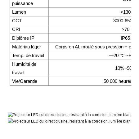
puissance
Lumen
>130
CCT
3000-6500K
CRI
>70
Diplôme IP
IP65
Matériau léger
Corps en AL moulé sous pression + couve
Temp. de travail
—20
℃
~+60
Humidité de
10%~90%
travail
Vie/Garantie
50 000 heures / 5