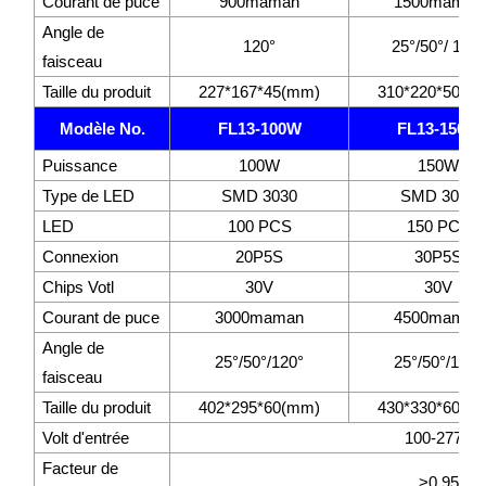
Courant de puce
900maman
1500maman
Angle de
120°
25°/50°/ 120°
faisceau
Taille du produit
227*167*45(mm)
310*220*50(m
Modèle No.
FL13-100W
FL13-150W
Puissance
100W
150W
Type de LED
SMD 3030
SMD 3030
LED
100 PCS
150 PCS
Connexion
20P5S
30P5S
Chips Votl
30V
30V
Courant de puce
3000maman
4500maman
Angle de
25°/50°/120°
25°/50°/120°
faisceau
Taille du produit
402*295*60(mm)
430*330*60(m
Volt d'entrée
100-277V
Facteur de
>0.95