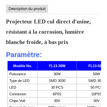
Description du produit
Projecteur LED cul direct d'usine,
résistant à la corrosion, lumière
blanche froide, à bas prix
Paramètre:
Modèle No.
FL13-30W
FL13-50W
Puissance
30W
50W
Type de LED
SMD 3030
SMD 3030
LED
30 PCS
50 PCS
Connexion
6P5S
10P5S
Chips Votl
30V
30V