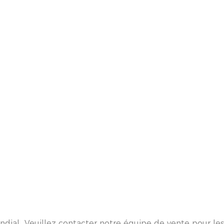
ial Veuillez contacter notre équipe de vente pour les d