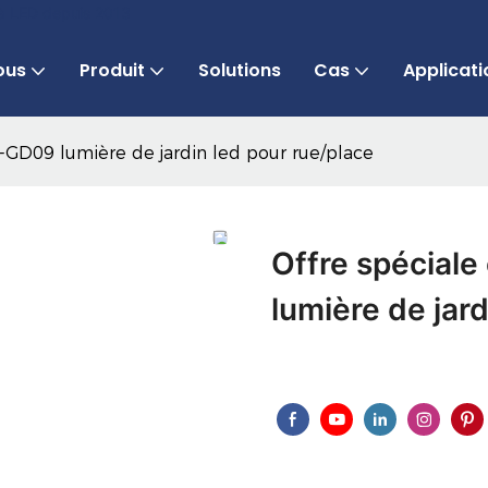
 à LED depuis 2013
ous
Produit
Solutions
Cas
Applicati
Z-GD09 lumière de jardin led pour rue/place
Offre spéciale
lumière de jar