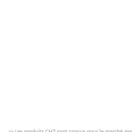
>> Les produits CHZ sont conçus pour le marché mond