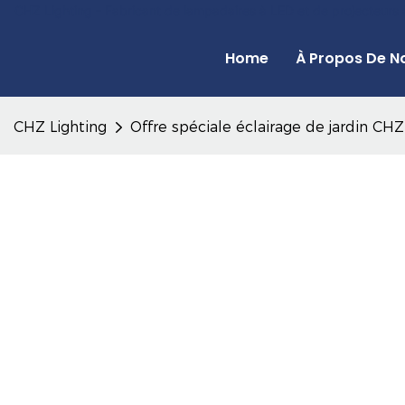
CHZ Lighting - Fabricant de lampadaires à LED et de projecteurs
Home
À Propos De N
CHZ Lighting
Offre spéciale éclairage de jardin CH