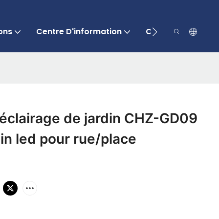
ons
Centre D'information
Contactez-Nous
 éclairage de jardin CHZ-GD09
din led pour rue/place