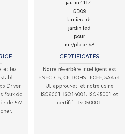
RICE
CERTIFICATES
e et les
Notre réverbère intelligent est
 stable
ENEC, CB, CE, ROHS, IECEE, SAA et
ps Driver
UL approuvés, et notre usine
es feux de
ISO9001, ISO14001, ISO45001 et
tie de 5/7
certifiée ISO50001.
 cher.