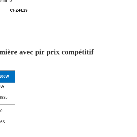
CHZ-FL29
ière avec pir prix compétitif
-100W
0W
2835
80
P6S