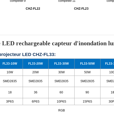
CHZ-FL22
CHZ-FL23
e LED rechargeable capteur d'inondation lum
 projecteur LED CHZ-FL33:
FL33-10W
FL33-20W
FL33-30W
FL33-50W
FL33
10W
20W
30W
50W
10
SMD2835
SMD2835
SMD2835
SMD2835
SMD
18
36
60
90
1
3P6S
6P6S
10P6S
15P6S
30
RGB