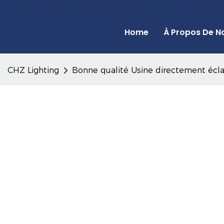
CHZ Lighting - Fabricant de lampadaires à LED et de projecteurs
Home
À Propos De N
CHZ Lighting
Bonne qualité Usine directement éclai