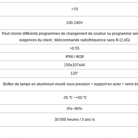
>70
100-240V
Peut choisir différents programmes de changement de couleur ou programme sel
exigences du client ; télécommande radiofréquence sans fil (2,4G)
>0.55
IP66 / IK08
150x107x44
120°
Boîtier de lampe en aluminium moulé sous pression + support en acier + verre t
-35
℃
~+50
℃
0%~90%
30 000 heures / 3 ans
rs