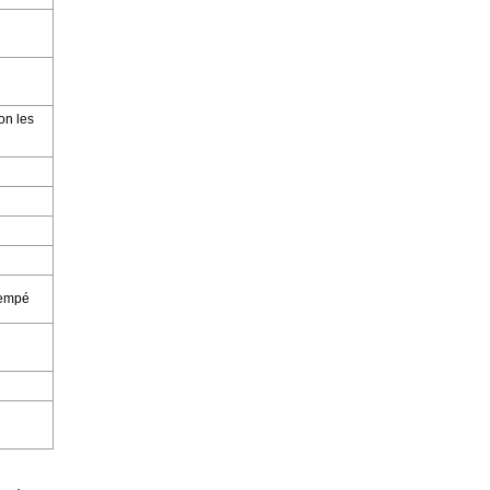
on les
rempé