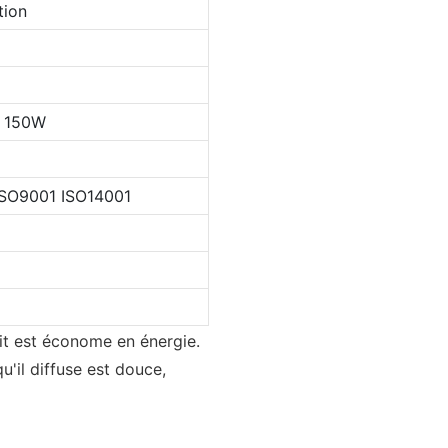
tion
 150W
SO9001 ISO14001
it est économe en énergie.
u'il diffuse est douce,