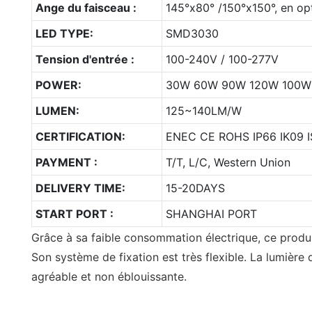
Ange du faisceau :
145°x80° /150°x150°, en op
LED TYPE:
SMD3030
Tension d'entrée :
100-240V / 100-277V
POWER:
30W 60W 90W 120W 100W
LUMEN:
125~140LM/W
CERTIFICATION:
ENEC CE ROHS IP66 IK09 I
PAYMENT :
T/T, L/C, Western Union
DELIVERY TIME:
15-20DAYS
START PORT :
SHANGHAI PORT
Grâce à sa faible consommation électrique, ce produ
Son système de fixation est très flexible. La lumière q
agréable et non éblouissante.