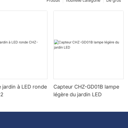
Produit
nouvelle catégorie
De gros
 jardin à LED ronde
Capteur CHZ-GD01B lampe
32
légère du jardin LED