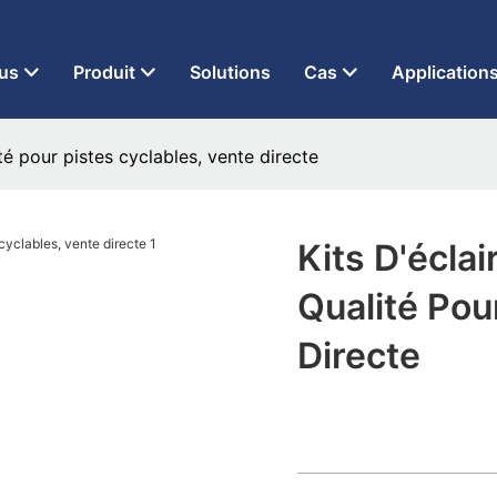
 à LED depuis 2013
us
Produit
Solutions
Cas
Application
té pour pistes cyclables, vente directe
Kits D'écla
Qualité Pou
Directe