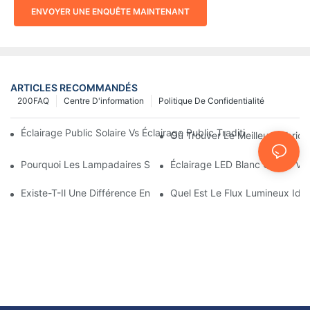
ENVOYER UNE ENQUÊTE MAINTENANT
ARTICLES RECOMMANDÉS
200FAQ
Centre D'information
Politique De Confidentialité
Éclairage Public Solaire Vs Éclairage Public Traditionnel : Coût, 
Où Trouver Le Meilleur Fabrica
Pourquoi Les Lampadaires Solaires Deviennent-Ils Populaires ?
Éclairage LED Blanc Chaud Vs
Existe-T-Il Une Différence Entre L'éclairage D'une Aire De Stati
Quel Est Le Flux Lumineux Idé