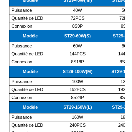
Modèle
ST29-40W(Mi)
ST29-50W
Puissance
40W
50W
Quantité de LED
72PCS
72PC
Connexion
8S9P
8S9P
Modèle
ST29-60W(S)
ST29-80
Puissance
60W
80W
Quantité de LED
144PCS
144PC
Connexion
8S18P
8S18
Modèle
ST29-100W(M)
ST29-120
Puissance
100W
120W
Quantité de LED
192PCS
192PC
Connexion
8S24P
8S24
Modèle
ST29-160W(L)
ST29-180
Puissance
160W
180W
Quantité de LED
240PCS
240PC