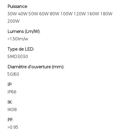
Puissance:
30W 40W 50W 60W 80W 100W 120W 160W 180W
200W
Lumens (Lm/W):
>130lm/w
Type de LED:
SMD3030
Diamètre d'ouverture (mm):
50/60
IP:
IP66
IK:
IK08
PF:
>0.95