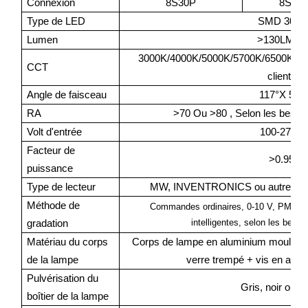
Connexion
8S30P
8S30
Type de LED
SMD 3030
Lumen
>130LM/W
3000K/4000K/5000K/5700K/6500K
,
S
CCT
clients
Angle de faisceau
117°X 52°
RA
>70 Ou >80
,
Selon les besoin
Volt d'entrée
100-277V
Facteur de
>0.95
puissance
Type de lecteur
MW, INVENTRONICS ou autre, selon
Méthode de
Commandes ordinaires, 0-10 V, PMW, 
intelligentes, selon les besoi
gradation
Matériau du corps
Corps de lampe en aluminium moulé so
de la lampe
verre trempé + vis en acie
Pulvérisation du
Gris, noir ou b
boîtier de la lampe