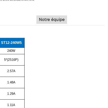
Notre équipe
ST12-240W5
240W
5*(2S16P)
2.57A
1.48A
1.29A
1.11A