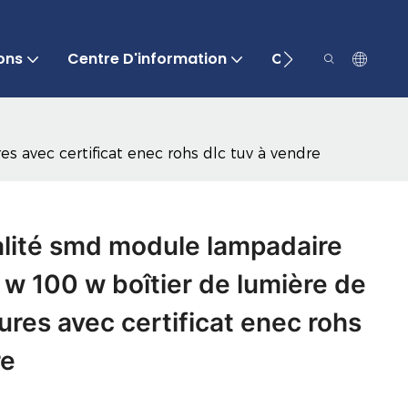
ons
Centre D'information
Contactez-Nous
 avec certificat enec rohs dlc tuv à vendre
alité smd module lampadaire
w 100 w boîtier de lumière de
ures avec certificat enec rohs
re