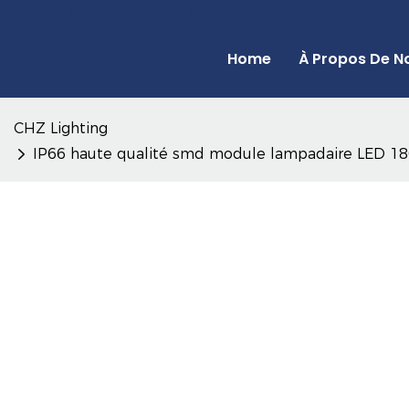
CHZ Lighting - Fabricant de lampadaires à LED et de projecteurs
Home
À Propos De N
CHZ Lighting
IP66 haute qualité smd module lampadaire LED 180 