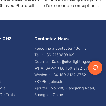
66 avec Photocell
d'extérieur de conception
européenne
ge CHZ
Contactez-Nous
Personne à contacter : Jolina
Tél. : +86 2169898169
Courriel :
Sales@chz-lighting.com
WHATSAPP: +86 159 2122 3752
n
Wechat : +86 159 2122 3752
é
SKYPE : jolina.li
aie
Ajouter : No.518, Xiangjiang Road,
De Trois
Shanghai, Chine