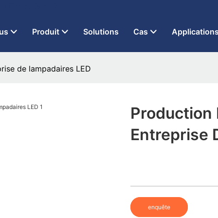
 à LED depuis 2013
us
Produit
Solutions
Cas
Application
eprise de lampadaires LED
Production 
Entreprise
enquête