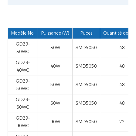
Modèle No.
Puissance (W)
Puces
Quantité de ch
GD29-
30W
SMD5050
48
30WC
GD29-
40W
SMD5050
48
40WC
GD29-
50W
SMD5050
48
50WC
GD29-
60W
SMD5050
48
60WC
GD29-
90W
SMD5050
72
90WC