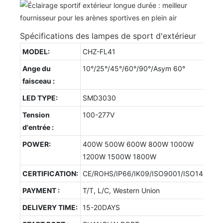
Spécifications des lampes de sport d'extérieur
MODEL:
CHZ-FL41
Ange du
10°/25°/45°/60°/90°/Asym 60°
faisceau :
LED TYPE:
SMD3030
Tension
100-277V
d'entrée :
POWER:
400W 500W 600W 800W 1000W
1200W 1500W 1800W
CERTIFICATION:
CE/ROHS/IP66/IK09/ISO9001/ISO14001/
PAYMENT :
T/T, L/C, Western Union
DELIVERY TIME:
15-20DAYS