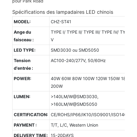
Spécifications des lampadaires LED chinois
MODEL:
CHZ-ST41
Ange du
TYPE Ⅰ/ TYPE Ⅱ/ TYPE Ⅲ/ TYPE Ⅳ/ TYPE
faisceau :
Ⅴ
LED TYPE:
SMD3030 ou SMD5050
Tension
AC100-240/277V, 50/60Hz
d'entrée :
POWER:
40W 60W 80W 100W 120W 150W 180W
200W
LUMEN:
>140LM/W@SMD3030,
>160LM/W@SMD5050
CERTIFICATION:
CE/ROHS/IP66/IK10/ISO9001/ISO14001/
PAYMENT :
T/T, L/C, Western Union
DELIVERY TIME:
15-20DAYS