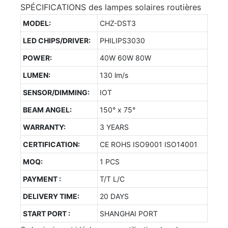
SPÉCIFICATIONS des lampes solaires routières
MODEL:
CHZ-DST3
LED CHIPS/DRIVER:
PHILIPS3030
POWER:
40W 60W 80W
LUMEN:
130 lm/s
SENSOR/DIMMING:
IOT
BEAM ANGEL:
150° x 75°
WARRANTY:
3 YEARS
CERTIFICATION:
CE ROHS ISO9001 ISO14001
MOQ:
1 PCS
PAYMENT :
T/T L/C
DELIVERY TIME:
20 DAYS
START PORT :
SHANGHAI PORT