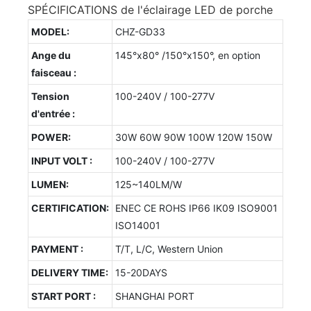
SPÉCIFICATIONS de l'éclairage LED de porche
MODEL:
CHZ-GD33
Ange du
145°x80° /150°x150°, en option
faisceau :
Tension
100-240V / 100-277V
d'entrée :
POWER:
30W 60W 90W 100W 120W 150W
INPUT VOLT :
100-240V / 100-277V
LUMEN:
125~140LM/W
CERTIFICATION:
ENEC CE ROHS IP66 IK09 ISO9001
ISO14001
PAYMENT :
T/T, L/C, Western Union
DELIVERY TIME:
15-20DAYS
START PORT :
SHANGHAI PORT