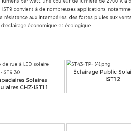
0 lumens par watt, une couleur de lumière de 2700 K à 65
IST9 convient à de nombreuses applications, notamment l
une résistance aux intempéries, des fortes pluies aux ven
on d'éclairage économique et écologique.
Éclairage Public Sola
IST12
padaires Solaires
ulaires CHZ-IST11