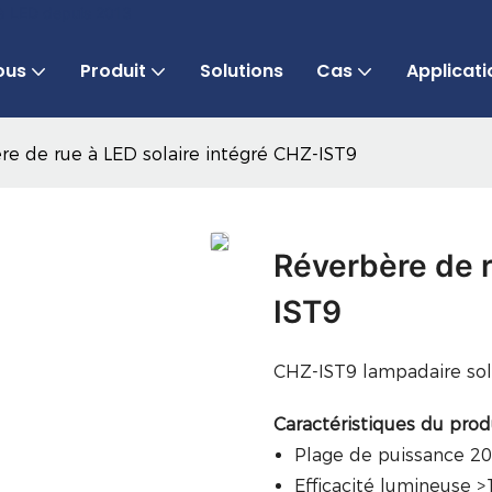
 à LED depuis 2013
ous
Produit
Solutions
Cas
Applicati
re de rue à LED solaire intégré CHZ-IST9
Réverbère de r
IST9
CHZ-IST9 lampadaire sol
Caractéristiques du prod
Plage de puissance 
Efficacité lumineuse 