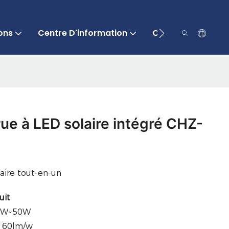
ons
Centre D'information
Contactez-Nous
ue à LED solaire intégré CHZ-
aire tout-en-un
uit
20W~50W
>160lm/w