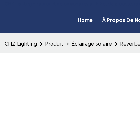
CHZ Lighting - Fabricant de lampadaires à LED et de projecteurs
Home
À Propos De N
CHZ Lighting
Produit
Éclairage solaire
Réverbè