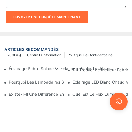
ENVOYER UNE ENQUÊTE MAINTENANT
ARTICLES RECOMMANDÉS
200FAQ
Centre D'information
Politique De Confidentialité
Éclairage Public Solaire Vs Éclairage Public Traditionnel : Coût, 
Où Trouver Le Meilleur Fabrica
Pourquoi Les Lampadaires Solaires Deviennent-Ils Populaires ?
Éclairage LED Blanc Chaud Vs
Existe-T-Il Une Différence Entre L'éclairage D'une Aire De Stati
Quel Est Le Flux Lumineux Idé