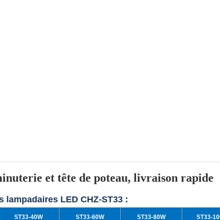
uterie et tête de poteau, livraison rapide
es lampadaires LED CHZ-ST33 :
ST33-40W
ST33-60W
ST33-80W
ST33-1