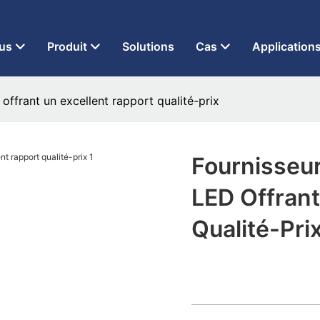
 à LED depuis 2013
us
Produit
Solutions
Cas
Application
offrant un excellent rapport qualité-prix
Fournisseu
LED Offrant
Qualité-Pri