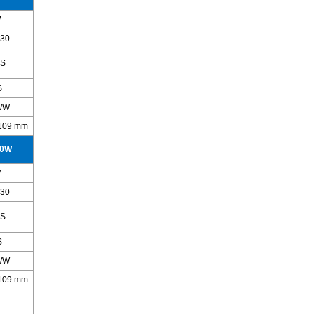
W
30
S
S
m/W
 109 mm
00W
W
30
S
S
m/W
 109 mm