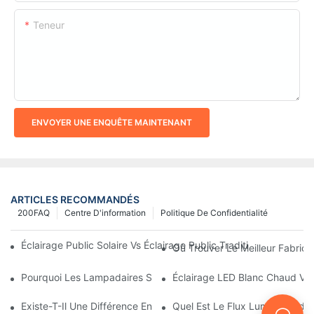
Teneur
ENVOYER UNE ENQUÊTE MAINTENANT
ARTICLES RECOMMANDÉS
200FAQ
Centre D'information
Politique De Confidentialité
Éclairage Public Solaire Vs Éclairage Public Traditionnel : Coût, 
Où Trouver Le Meilleur Fabrica
Pourquoi Les Lampadaires Solaires Deviennent-Ils Populaires ?
Éclairage LED Blanc Chaud Vs
Existe-T-Il Une Différence Entre L'éclairage D'une Aire De Stati
Quel Est Le Flux Lumineux Idé