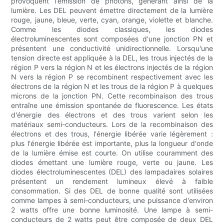
provoquent l'émission de photons, générant ainsi de la
lumière. Les DEL peuvent émettre directement de la lumière
rouge, jaune, bleue, verte, cyan, orange, violette et blanche.
Comme les diodes classiques, les diodes
électroluminescentes sont composées d'une jonction PN et
présentent une conductivité unidirectionnelle. Lorsqu'une
tension directe est appliquée à la DEL, les trous injectés de la
région P vers la région N et les électrons injectés de la région
N vers la région P se recombinent respectivement avec les
électrons de la région N et les trous de la région P à quelques
microns de la jonction PN. Cette recombinaison des trous
entraîne une émission spontanée de fluorescence. Les états
d'énergie des électrons et des trous varient selon les
matériaux semi-conducteurs. Lors de la recombinaison des
électrons et des trous, l'énergie libérée varie légèrement :
plus l'énergie libérée est importante, plus la longueur d'onde
de la lumière émise est courte. On utilise couramment des
diodes émettant une lumière rouge, verte ou jaune. Les
diodes électroluminescentes (DEL) des lampadaires solaires
présentent un rendement lumineux élevé à faible
consommation. Si des DEL de bonne qualité sont utilisées
comme lampes à semi-conducteurs, une puissance d'environ
2 watts offre une bonne luminosité. Une lampe à semi-
conducteurs de 2 watts peut être composée de deux DEL