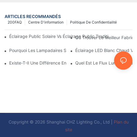
ARTICLES RECOMMANDÉS
200FAQ
Centre D'information
Politique De Confidentialité
Éclairage Public Solaire Vs Éclairage Public Traditionnel : Coût, 
Où Trouver Le Meilleur Fabrica
Pourquoi Les Lampadaires Solaires Deviennent-Ils Populaires ?
Éclairage LED Blanc Chaud Vs
Existe-T-Il Une Différence Entre L'éclairage D'une Aire De Stati
Quel Est Le Flux Lumineux Idé
Copyright © 2026 Shanghai CHZ Lighting Co., Ltd |
Plan du
site