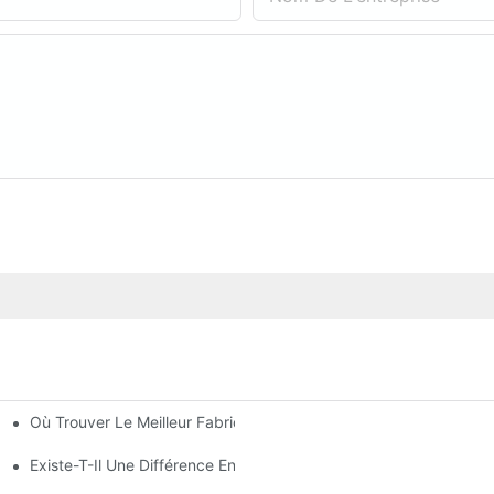
Où Trouver Le Meilleur Fabricant De Lampadaires Solaires ?
Retour Sur Investissement Et Efficacité
Existe-T-Il Une Différence Entre L'éclairage D'une Aire De Statio