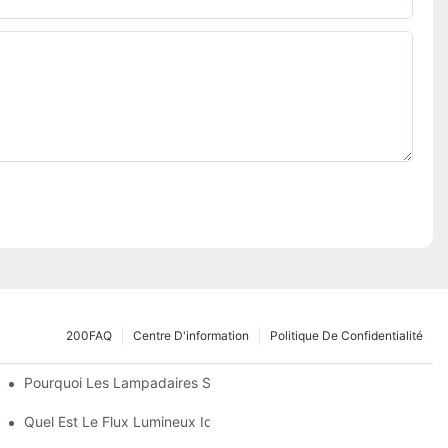
200FAQ
Centre D'information
Politique De Confidentialité
Pourquoi Les Lampadaires Solaires Deviennent-Ils Populaires ?
nnement Et L'éclairage D'un Parking ?
Quel Est Le Flux Lumineux Idéal Pour Un Parking Commercial De 