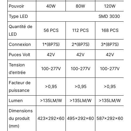
Pouvoir
40W
80W
120W
Type LED
SMD 3030
Quantité de
56 PCS
112 PCS
168 PCS
LED
Connexion
1*(8P7S)
2*(8P7S)
3*(8P7S)
Puces Volt
42V
42V
42V
Tension
100-277V
100-277V
100-277V
d'entrée
Facteur de
>0,95
>0,95
>0,95
puissance
Lumen
>135LM/W
>135LM/W
>135LM/W
>
Dimensions
du produit
423x292x60
495x292x60
587x292x60
6
(mm)